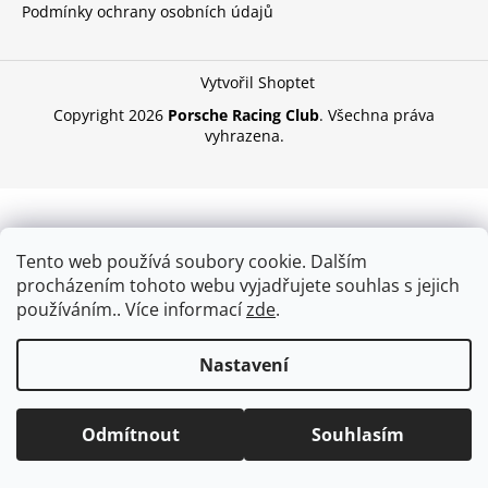
Podmínky ochrany osobních údajů
a
j
í
Vytvořil Shoptet
t
Copyright 2026
Porsche Racing Club
. Všechna práva
?
vyhrazena.
HLEDAT
Tento web používá soubory cookie. Dalším
procházením tohoto webu vyjadřujete souhlas s jejich
používáním.. Více informací
zde
.
Nastavení
Odmítnout
Souhlasím