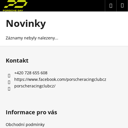
K
Přejít
N
Přihlá
na
o
obsah
Zpět
Zpět
k
š
Novinky
í
C
k
o
Záznamy nebyly nalezeny...
p
Z
o
á
t
Kontakt
p
ř
a
‭+420 728 655 608
e
t
https://www.facebook.com/porscheracingclubcz
b
í
porscheracingclubcz/
u
j
e
Informace pro vás
t
e
Obchodní podmínky
n