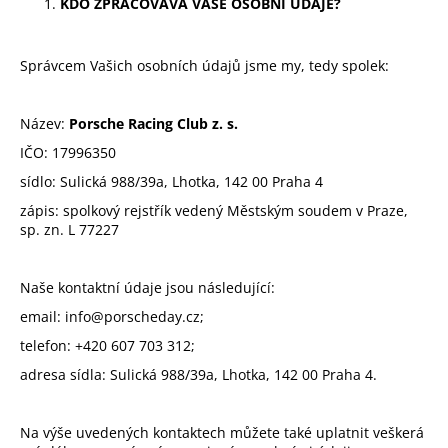
KDO ZPRACOVÁVÁ VAŠE OSOBNÍ ÚDAJE?
a
j
Správcem Vašich osobních údajů jsme my, tedy spolek:
í
t
?
Název:
Porsche Racing Club z. s.
IČO:
17996350
sídlo:
Sulická 988/39a, Lhotka, 142 00 Praha 4
zápis:
spolkový rejstřík vedený Městským soudem v Praze,
sp. zn. L 77227
HLEDAT
Naše kontaktní údaje jsou následující:
email:
info@porscheday.cz;
telefon: +420 607 703 312;
adresa sídla: Sulická 988/39a, Lhotka, 142 00 Praha 4
.
Na výše uvedených kontaktech můžete také uplatnit veškerá