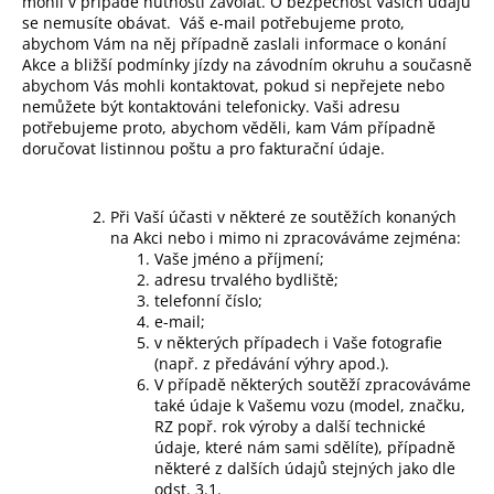
mohli v případě nutnosti zavolat. O bezpečnost Vašich údajů
se nemusíte obávat.
Váš e-mail potřebujeme proto,
abychom Vám na něj případně zaslali informace o konání
Akce a bližší podmínky jízdy na závodním okruhu a současně
abychom Vás mohli kontaktovat, pokud si nepřejete nebo
nemůžete být kontaktováni telefonicky. Vaši adresu
potřebujeme proto, abychom věděli, kam Vám případně
doručovat listinnou poštu a pro fakturační údaje.
Při Vaší účasti v některé ze soutěžích konaných
na Akci nebo i mimo ni zpracováváme zejména:
Vaše jméno a příjmení;
adresu trvalého bydliště;
telefonní číslo;
e-mail;
v některých případech i Vaše fotografie
(např. z předávání výhry apod.).
V případě některých soutěží zpracováváme
také údaje k Vašemu vozu (model, značku,
RZ popř. rok výroby a další technické
údaje, které nám sami sdělíte), případně
některé z dalších údajů stejných jako dle
odst. 3.1.