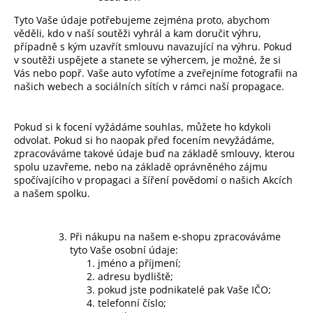
Tyto Vaše údaje potřebujeme zejména proto, abychom
věděli, kdo v naší soutěži vyhrál a kam doručit výhru,
případně s kým uzavřít smlouvu navazující na výhru. Pokud
v soutěži uspějete a stanete se výhercem, je možné, že si
Vás nebo popř. Vaše auto vyfotíme a zveřejníme fotografii na
našich webech a sociálních sítích v rámci naší propagace.
Pokud si k focení vyžádáme souhlas, můžete ho kdykoli
odvolat. Pokud si ho naopak před focením nevyžádáme,
zpracováváme takové údaje buď na základě smlouvy, kterou
spolu uzavřeme, nebo na základě oprávněného zájmu
spočívajícího v propagaci a šíření povědomí o našich Akcích
a našem spolku.
Při nákupu na našem e-shopu zpracováváme
tyto Vaše osobní údaje:
jméno a příjmení;
adresu bydliště;
pokud jste podnikatelé pak Vaše IČO;
telefonní číslo;