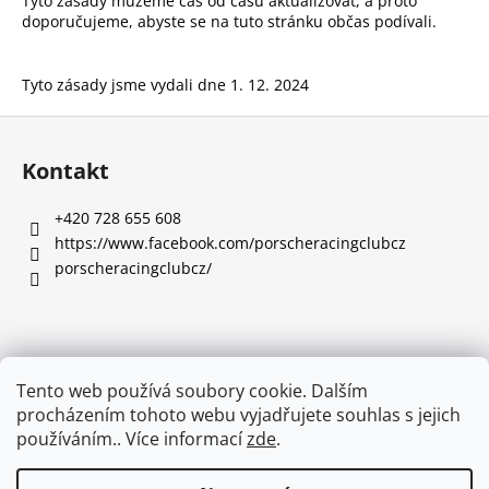
Tyto zásady můžeme čas od času aktualizovat, a proto
doporučujeme, abyste se na tuto stránku občas podívali.
Tyto zásady jsme vydali dne
1. 12. 2024
Z
á
Kontakt
p
a
‭+420 728 655 608
t
https://www.facebook.com/porscheracingclubcz
í
porscheracingclubcz/
Informace pro vás
Tento web používá soubory cookie. Dalším
procházením tohoto webu vyjadřujete souhlas s jejich
Obchodní podmínky
používáním.. Více informací
zde
.
Podmínky ochrany osobních údajů