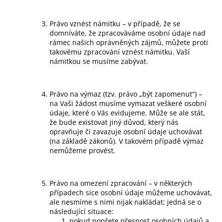
Právo vznést námitku – v případě, že se
domníváte, že zpracováváme osobní údaje nad
rámec našich oprávněných zájmů, můžete proti
takovému zpracování vznést námitku. Vaší
námitkou se musíme zabývat.
Právo na výmaz (tzv. právo „být zapomenut“) –
na Vaši žádost musíme vymazat veškeré osobní
údaje, které o Vás evidujeme. Může se ale stát,
že bude existovat jiný důvod, který nás
opravňuje či zavazuje osobní údaje uchovávat
(na základě zákonů). V takovém případě výmaz
nemůžeme provést.
Právo na omezení zpracování
– v některých
případech sice osobní údaje můžeme uchovávat,
ale nesmíme s nimi nijak nakládat; jedná se o
následující situace:
pokud popřete přesnost osobních údajů a