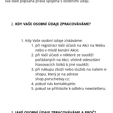
svá dále popsaná práva spojená s osobními údaji.
KDY VAŠE OSOBNÍ ÚDAJE ZPRACOVÁVÁME?
Kdy Vaše osobní údaje získáváme:
při registraci Vaší účasti na Akci na Webu
nebo v místě konání Akce;
při Vaší účasti v některé ze soutěží
pořádaných na Akci, včetně odevzdání
hlasovacích lístků k jiné soutěži;
při nákupu zboží nebo služeb na našem e-
shopu, který je na adrese
shop.porscheday.cz;
pokud nás kontaktujete;
pokud se přihlásíte k odběru newsletteru.
JAKÉ OSOBNÍ ÚDAJE ZPRACOVÁVÁME A PROČ?