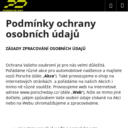
K
Přejít
N
Přihlá
na
o
obsah
Zpět
Zpět
k
š
Podmínky ochrany
í
C
osobních údajů
k
o
p
ZÁSADY ZPRACOVÁNÍ OSOBNÍCH ÚDAJŮ
o
t
Ochrana Vašeho soukromí je pro nás velmi důležitá.
ř
Pořádáme různé akce pro automobilové nadšence a majitele
e
vozů Porsche
(dále „
Akce
“)
. Také provozujeme e-shop na
internetových stránkách
a pořádáme na našich Akcích i
b
mimo ně různé soutěže. Provozujeme web na internetové
u
adrese
www.porscheday.cz/
(dále „
Web
“), Níže se mimo jiné
j
dočtete, jakým způsobem Vaše osobní údaje získané na Akci
nebo na Webu shromažďujeme a zpracováváme.
e
t
e
n